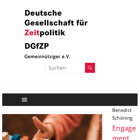
Zum
Inhalt
springen
Deutsche
Deutsche
Gesellschaft
Gesellschaft
fuer
Zeitpolitik
fuer
Zeitpolitik
Benedict
Schöning
Engage
ment