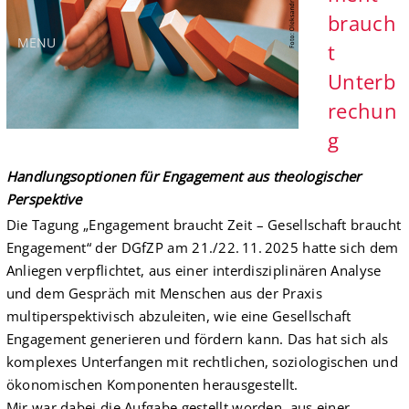
brauch
MENU
t
Unterb
rechun
g
Handlungsoptionen für Engagement aus theologischer
Perspektive
Die Tagung „Engagement braucht Zeit – Gesellschaft braucht
Engagement“ der DGfZP am 21./22. 11. 2025 hatte sich dem
Anliegen verpflichtet, aus einer interdisziplinären Analyse
und dem Gespräch mit Menschen aus der Praxis
multiperspektivisch abzuleiten, wie eine Gesellschaft
Engagement generieren und fördern kann. Das hat sich als
komplexes Unterfangen mit rechtlichen, soziologischen und
ökonomischen Komponenten herausgestellt.
Mir war dabei die Aufgabe gestellt worden, aus einer