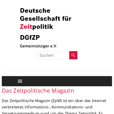
Zum
Inhalt
springen
Deutsche
Deutsche
Gesellschaft
Gesellschaft
fuer
Zeitpolitik
fuer
Zeitpolitik
Das Zeitpolitische Magazin
Das Zeitpolitische Magazin (ZpM) ist ein über das Internet
verbreitetes Informations-, Kommunikations- und
Vernetzungsmedium rund um das Thema Zeitpolitik. Es