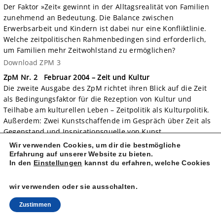
Der Faktor »Zeit« gewinnt in der Alltagsrealität von Familien
zunehmend an Bedeutung. Die Balance zwischen
Erwerbsarbeit und Kindern ist dabei nur eine Konfliktlinie.
Welche zeitpolitischen Rahmenbedingen sind erforderlich,
um Familien mehr Zeitwohlstand zu ermöglichen?
Download ZPM 3
ZpM Nr. 2 Februar 2004 – Zeit und Kultur
Die zweite Ausgabe des ZpM richtet ihren Blick auf die Zeit
als Bedingungsfaktor für die Rezeption von Kultur und
Teilhabe am kulturellen Leben – Zeitpolitik als Kulturpolitik.
Außerdem: Zwei Kunstschaffende im Gespräch über Zeit als
Gegenstand und Inspirationsquelle von Kunst.
Download ZPM 2
Wir verwenden Cookies, um dir die bestmögliche
Erfahrung auf unserer Website zu bieten.
ZpM Nr. 1 September 2003 – Die Welt ist voller Zeitpolitik
In den
Einstellungen
kannst du erfahren, welche Cookies
Ein neues Medium stellt sich vor: Das Zeitpolitische Magazin
als zeitpolitischer Botschafter.
wir verwenden oder sie ausschalten.
Download ZPM 1
Zustimmen