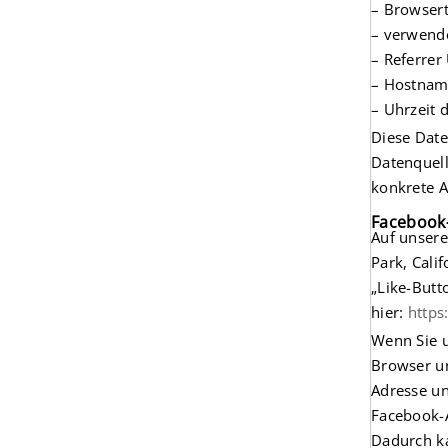
– Browser
– verwend
– Referrer
– Hostnam
– Uhrzeit 
Diese Dat
Datenquell
konkrete A
Facebook
Auf unsere
Park, Cali
„Like-Butt
hier:
https
Wenn Sie u
Browser un
Adresse un
Facebook-A
Dadurch ka