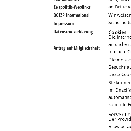
Zeitpolitik-Weblinks
an Dritte 
DGfZP International
Wir weisen
Sicherheit
Impressum
Datenschutzerklärung
Cookies
Die Intern
an und ent
Antrag auf Mitgliedschaft
machen. Co
Die meiste
Besuchs au
Diese Cook
Sie können
im Einzelf
automatisc
kann die F
Server-Lo
Der Provid
Browser au