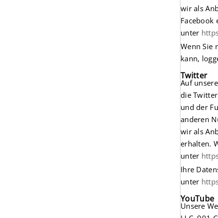
wir als An
Facebook e
unter
http
Wenn Sie 
kann, logg
Twitter
Auf unsere
die Twitte
und der Fu
anderen Nu
wir als An
erhalten. 
unter
http
Ihre Daten
unter
http
YouTube
Unsere Web