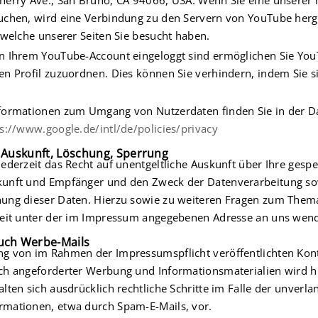
herry Ave., San Bruno, CA 94066, USA. Wenn Sie eine unserer
uchen, wird eine Verbindung zu den Servern von YouTube herg
, welche unserer Seiten Sie besucht haben.
n Ihrem YouTube-Account eingeloggt sind ermöglichen Sie YouT
en Profil zuzuordnen. Dies können Sie verhindern, indem Sie 
nformationen zum Umgang von Nutzerdaten finden Sie in der 
s://www.google.de/intl/de/policies/privacy
 Auskunft, Löschung, Sperrung
jederzeit das Recht auf unentgeltliche Auskunft über Ihre ges
unft und Empfänger und den Zweck der Datenverarbeitung sow
hung dieser Daten. Hierzu sowie zu weiteren Fragen zum The
zeit unter der im Impressum angegebenen Adresse an uns wen
uch Werbe-Mails
g von im Rahmen der Impressumspflicht veröffentlichten Kon
ch angeforderter Werbung und Informationsmaterialien wird hi
alten sich ausdrücklich rechtliche Schritte im Falle der unver
mationen, etwa durch Spam-E-Mails, vor.