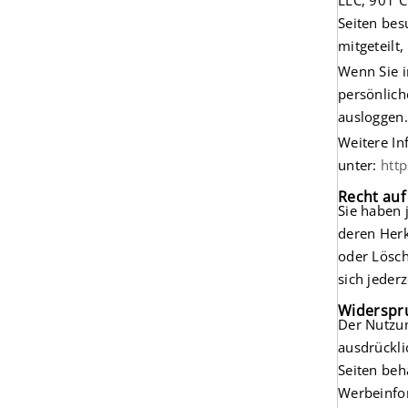
LLC, 901 C
Seiten bes
mitgeteilt
Wenn Sie i
persönlich
ausloggen.
Weitere I
unter:
http
Recht auf
Sie haben 
deren Herk
oder Lösc
sich jeder
Widerspr
Der Nutzun
ausdrückli
Seiten beh
Werbeinfor