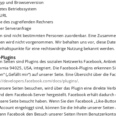
typ und Browserversion
etes Betriebssystem
 URL
e des zugreifenden Rechners
der Serveranfrage
en sind nicht bestimmten Personen zuordenbar. Eine Zusamme
en wird nicht vorgenommen. Wir behalten uns vor, diese Date
nhaltspunkte für eine rechtswidrige Nutzung bekannt werden.
-Plugins
n Seiten sind Plugins des sozialen Netzwerks Facebook, Anbie
fornia 94025, USA, integriert. Die Facebook-Plugins erkennen
on“ („Gefällt mir“) auf unserer Seite. Eine Übersicht über die F
://developers.facebook.com/docs/plugins/
.
nsere Seiten besuchen, wird über das Plugin eine direkte Ver
d dem Facebook-Server hergestellt. Facebook erhält dadurch di
sere Seite besucht haben. Wenn Sie den Facebook „Like-Button
ccount eingeloggt sind, können Sie die Inhalte unserer Seiten 
nn Facebook den Besuch unserer Seiten Ihrem Benutzerkonto 