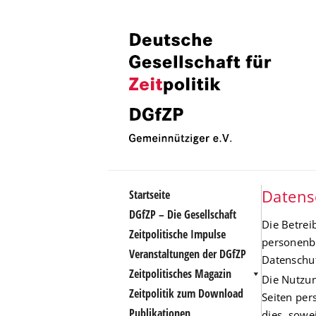
Zum
Inhalt
Deutsche
Deutsche
springen
Gesellschaft
Gesellschaft
fuer
Zeitpolitik
fuer
Zeitpolitik
Datens
Startseite
DGfZP – Die Gesellschaft
Die Betrei
Zeitpolitische Impulse
personenbe
Veranstaltungen der DGfZP
Datenschut
Zeitpolitisches Magazin
Die Nutzun
Zeitpolitik zum Download
Seiten per
Publikationen
dies, sowe