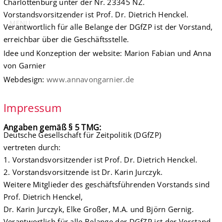
Charlottenburg unter der Nr. 23345 NZ.
Vorstandsvorsitzender ist Prof. Dr. Dietrich Henckel.
MENU
Verantwortlich für alle Belange der DGfZP ist der Vorstand,
erreichbar über die Geschäftsstelle.
Idee und Konzeption der website: Marion Fabian und Anna
von Garnier
Webdesign:
www.annavongarnier.de
Impressum
Angaben gemäß § 5 TMG:
Deutsche Gesellschaft für Zeitpolitik (DGfZP)
vertreten durch:
1. Vorstandsvorsitzender ist Prof. Dr. Dietrich Henckel.
2. Vorstandsvorsitzende ist Dr. Karin Jurczyk.
Weitere Mitglieder des geschäftsführenden Vorstands sind
Prof. Dietrich Henckel,
Dr. Karin Jurczyk, Elke Großer, M.A. und Björn Gernig.
Verantwortlich für alle Belange der DGfZP ist der Vorstand,