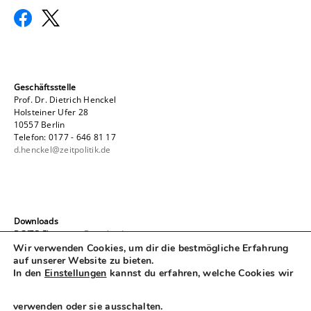
Geschäftsstelle
Prof. Dr. Dietrich Henckel
Holsteiner Ufer 28
10557 Berlin
Telefon: 0177 - 646 81 17
d.henckel@zeitpolitik.de
Downloads
DGfZP-Flyer
zum Download
Antrag auf Mitgliedschaft
zum Download
Wir verwenden Cookies, um dir die bestmögliche Erfahrung
Satzung der DGfZP
zum Download
auf unserer Website zu bieten.
In den
Einstellungen
kannst du erfahren, welche Cookies wir
verwenden oder sie ausschalten.