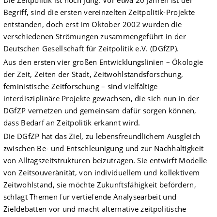
Die Zeitpolitik ist noch jung. Vor etwa 20 Jahren ist der
Begriff, sind die ersten vereinzelten Zeitpolitik-Projekte
entstanden, doch erst im Oktober 2002 wurden die
verschiedenen Strömungen zusammengeführt in der
Deutschen Gesellschaft für Zeitpolitik e.V. (DGfZP).
Aus den ersten vier großen Entwicklungslinien – Ökologie
der Zeit, Zeiten der Stadt, Zeit­wohlstandsforschung,
feministische Zeitforschung – sind vielfältige
interdisziplinäre Projekte gewachsen, die sich nun in der
DGfZP vernetzen und gemeinsam dafür sorgen können,
dass Bedarf an Zeitpolitik erkannt wird.
Die DGfZP hat das Ziel, zu lebensfreundlichem Ausgleich
zwischen Be- und Entschleunigung und zur Nachhaltigkeit
von Alltagszeitstrukturen beizutragen. Sie entwirft Modelle
von Zeitsouveränität, von individuellem und kollektivem
Zeitwohlstand, sie möchte Zukunftsfähigkeit befördern,
schlägt Themen für vertiefende Analysearbeit und
Zieldebatten vor und macht alternative zeitpolitische