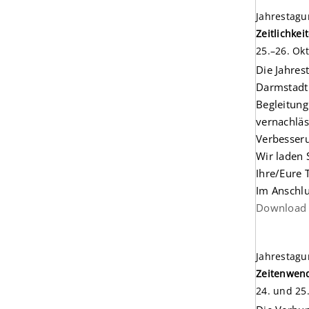
Jahrestagu
Zeitlichke
25.–26. Ok
Die Jahres
Darmstadt 
Begleitung
vernachläs
Verbesseru
Wir laden 
Ihre/Eure
Im Anschlu
Download 
Jahrestagu
Zeitenwend
24. und 25