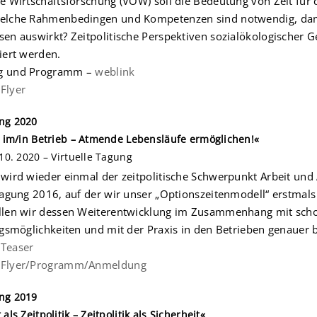
e Wirtschaftsforschung (VÖW) soll die Bedeutung von Zeit für 
elche Rahmenbedingen und Kompetenzen sind notwendig, damit
en auswirkt? Zeitpolitische Perspektiven sozialökologischer Ge
iert werden.
g und Programm –
weblink
Flyer
ng 2020
ik im/in Betrieb – Atmende Lebensläufe ermöglichen!«
 10. 2020 – Virtuelle Tagung
wird wieder einmal der zeitpolitische Schwerpunkt Arbeit und 
tagung 2016, auf der wir unser „Optionszeitenmodell“ erstmals e
llen wir dessen Weiterentwicklung im Zusammenhang mit sch
ngsmöglichkeiten und mit der Praxis in den Betrieben genauer b
Teaser
 Flyer/Programm/Anmeldung
ng 2019
 als Zeitpolitik – Zeitpolitik als Sicherheit«