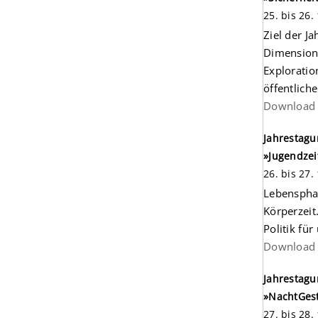
25. bis 26.
Ziel der J
Dimensione
Exploratio
öffentlich
Download 
Jahrestagu
»Jugendzei
26. bis 27
Lebensphas
Körperzeit
Politik für
Download 
Jahrestagu
»NachtGest
27. bis 28