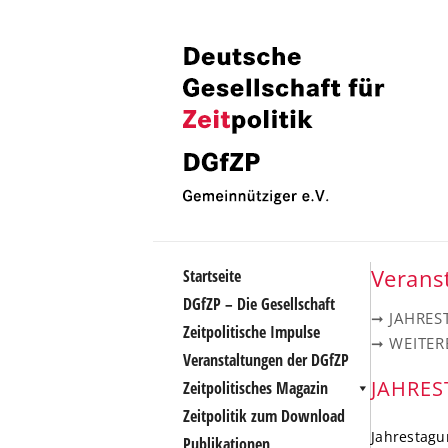
Zum
Inhalt
Deutsche
Deutsche
springen
Gesellschaft
Gesellschaft
fuer
Zeitpolitik
fuer
Zeitpolitik
Verans
Startseite
DGfZP – Die Gesellschaft
➞ JAHRE
Zeitpolitische Impulse
➞ WEITE
Veranstaltungen der DGfZP
JAHRE
Zeitpolitisches Magazin
Zeitpolitik zum Download
Jahrestagu
Publikationen