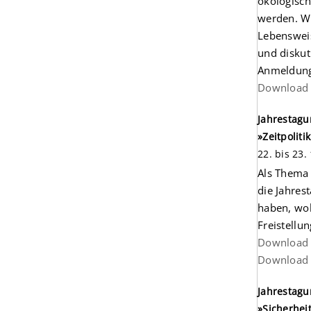
ökologisch
werden. W
Lebensweis
und diskut
Anmeldun
Download 
Jahrestagu
»Zeitpolit
22. bis 23.
Als Thema 
die Jahres
haben, wo
Freistellu
Download 
Download
Jahrestagu
»Sicherheit