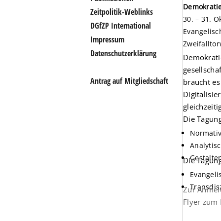
Demokratie,
Zeitpolitik-Weblinks
30. – 31. 
DGfZP International
Evangelisc
Impressum
Zweifallto
Datenschutzerklärung
Demokratie
gesellscha
Antrag auf Mitgliedschaft
braucht es
Digitalisi
gleichzeit
Die Tagung
Normativ
Analytis
Gestalte
Die Tagung
Evangeli
Transdisz
Zur Anme
Flyer zum