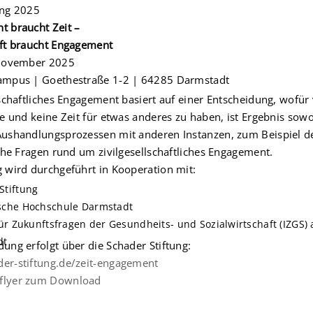
ung 2025
 braucht Zeit –
ft braucht Engagement
 November 2025
ampus | Goethestraße 1-2 | 64285 Darmstadt
lschaftliches Engagement basiert auf einer Entscheidung, wofür 
ne und keine Zeit für etwas anderes zu haben, ist Ergebnis so
ushandlungsprozessen mit anderen Instanzen, zum Beispiel de
sche Fragen rund um zivilgesellschaftliches Engagement.
 wird durchgeführt in Kooperation mit:
Stiftung
sche Hochschule Darmstadt
 für Zukunftsfragen der Gesundheits- und Sozialwirtschaft (IZGS
dt
ung erfolgt über die Schader Stiftung:
er-stiftung.de/zeit-engagement
lyer zum Download