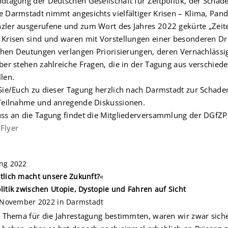
dtagung der Deutschen Gesellschaft für Zeitpolitik, der Schad
 Darmstadt nimmt angesichts vielfältiger Krisen – Klima, Pand
zler ausgerufene und zum Wort des Jahres 2022 gekürte „Zei
Krisen sind und waren mit Vorstellungen einer besonderen Dri
schen Deutungen verlangen Priorisierungen, deren Vernachläs
ber stehen zahlreiche Fragen, die in der Tagung aus verschiede
len.
Sie/Euch zu dieser Tagung herzlich nach Darmstadt zur Schader 
 Teilnahme und anregende Diskussionen.
ss an die Tagung findet die Mitgliederversammlung der DGfZP 
Flyer
ng 2022
tlich macht unsere Zukunft?
«
litik zwischen Utopie, Dystopie und Fahren auf Sicht
. November 2022 in Darmstadt
s Thema für die Jahrestagung bestimmten, waren wir zwar sich