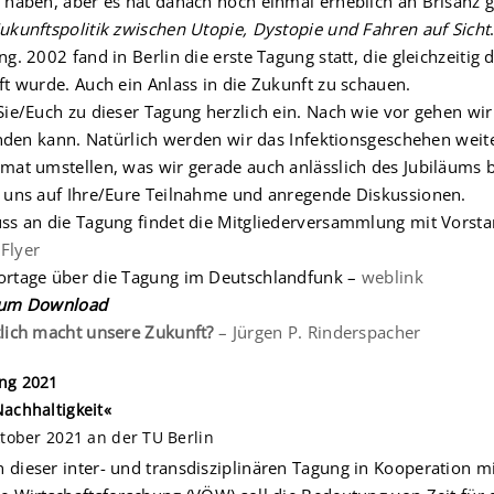
 haben, aber es hat danach noch einmal erheblich an Brisanz
ukunftspolitik zwischen Utopie, Dystopie und Fahren auf Sicht
ng. 2002 fand in Berlin die erste Tagung statt, die gleichzeit
ft wurde. Auch ein Anlass in die Zukunft zu schauen.
Sie/Euch zu dieser Tagung herzlich ein. Nach wie vor gehen wi
finden kann. Natürlich werden wir das Infektionsgeschehen weite
mat umstellen, was wir gerade auch anlässlich des Jubiläums
 uns auf Ihre/Eure Teilnahme und anregende Diskussionen.
ss an die Tagung findet die Mitgliederversammlung mit Vorsta
Flyer
ortage über die Tagung im Deutschlandfunk –
weblink
zum Download
lich macht unsere Zukunft?
– Jürgen P. Rinderspacher
ng 2021
Nachhaltigkeit«
ktober 2021 an der TU Berlin
dieser inter- und transdisziplinären Tagung in Kooperation mi