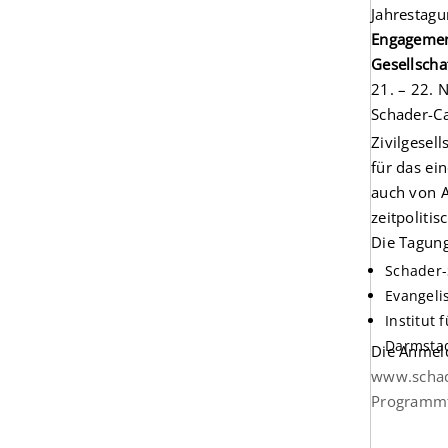
Jahrestag
Engagement
Gesellscha
21. – 22.
Schader-C
Zivilgesel
für das ei
auch von A
zeitpoliti
Die Tagung
Schader-
Evangeli
Institut
Darmsta
Die Anmeld
www.schad
Programmf