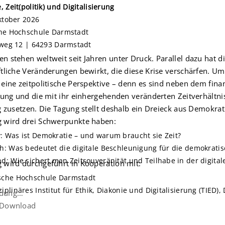
 Zeit(politik) und Digitalisierung
Oktober 2026
he Hochschule Darmstadt
rweg 12 | 64293 Darmstadt
n stehen weltweit seit Jahren unter Druck. Parallel dazu hat die
ftliche Veränderungen bewirkt, die diese Krise verschärfen. 
 eine zeitpolitische Perspektive – denn es sind neben dem fina
erung und die mit ihr einhergehenden veränderten Zeitverhältni
ig zusetzen. Die Tagung stellt deshalb ein Dreieck aus Demokrati
 wird drei Schwerpunkte haben:
: Was ist Demokratie – und warum braucht sie Zeit?
ch: Was bedeutet die digitale Beschleunigung für die demokratisc
nd: Wie sichert man Zeitsouveränität und Teilhabe in der digita
 wird durchgeführt in Kooperation mit:
sche Hochschule Darmstadt
iplinäres Institut für Ethik, Diakonie und Digitalisierung (TIED)
ldung…
 Download