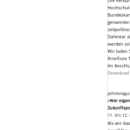
Die Verbun
Hochschule
Bundeskan
genannten 
zeitpoliti
Dahinter a
werden sol
Wir laden 
Ihre/Eure
Im Anschlu
Download 
Jahrestagu
»
Wer eigen
Zukunftspo
11. bis 12
Als wir da